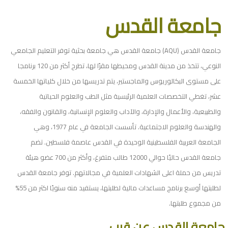
جامعة القدس
جامعة القدس (AQU) جامعة القدس هي جامعة بحثية توفر التعليم الجامعي
النوعي، تتخذ من مدينة القدس ومحيطها مقرًا لها، تطرح أكثر من 120 برنامجا
على مستوى البكالوريوس والماجستير، يتم تدريسها من خلال كلياتها الخمسة
عشر، تغطي التخصصات العلمية الرئيسية مثل الطب والعلوم الحياتية
والطبيعية، والأعمال والإدارة، والآداب والعلوم الإنسانية، والقانون والفقه،
والهندسة والعلوم الاجتماعية. تأسست الجامعة في عام 1977، وهي
الجامعة العربية الفلسطينية الوحيدة في القدس عاصمة فلسطين. تضم
جامعة القدس حاليًا حوالي 12000 طالب متفرغ، وأكثر من 700 عضو هيئة
تدريس من حملة اعلى الشهادات العلمية في مجالاتهم. توفر جامعة القدس
لطلبتها أوسع برنامج مساعدات مالية لطلبتها، يستفيد منه سنويًا اكثر من 55%
من مجموع طلبتها.
جامعة القدس عن قرب