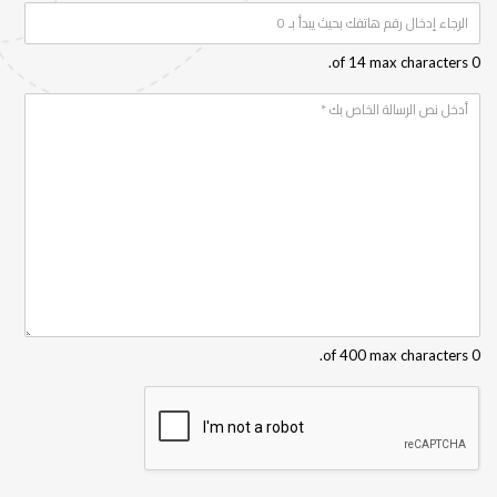
P
i
h
l
*
o
0 of 14 max characters.
n
e
Y
*
o
u
r
m
e
s
s
a
g
e
*
0 of 400 max characters.