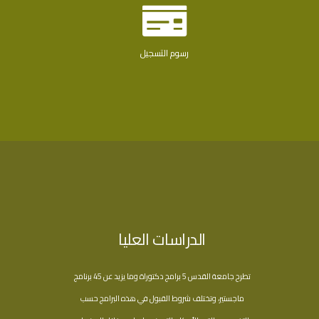
رسوم التسجيل
الدراسات العليا
تطرح جامعة القدس 5 برامج دكتوراة وما يزيد عن 45 برنامج
ماجستير، وتختلف شروط القبول في هذه البرامج حسب