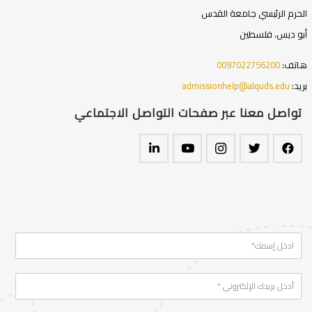
الحرم الرئيسي جامعة القدس
أبو ديس، فلسطين
هاتف:
0097022756200
بريد:
admissionhelp@alquds.edu
تواصل معنا عبر صفحات التواصل الاجتماعي
N
a
m
E
e
*
m
a