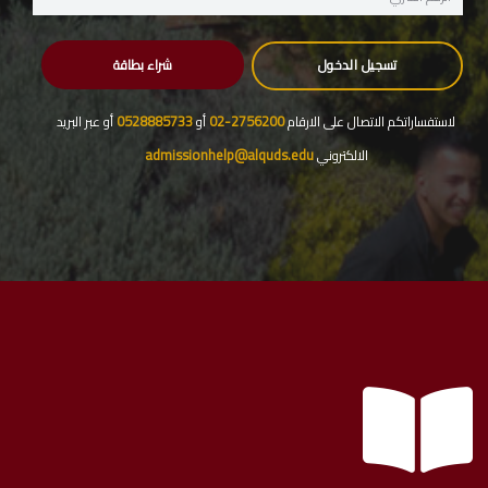
شراء بطاقة
تسجيل الدخول
0528885733
2756200-02
لاستفساراتكم الاتصال على الارقام
أو
أو عبر البريد
admissionhelp@alquds.edu
الالكتروني