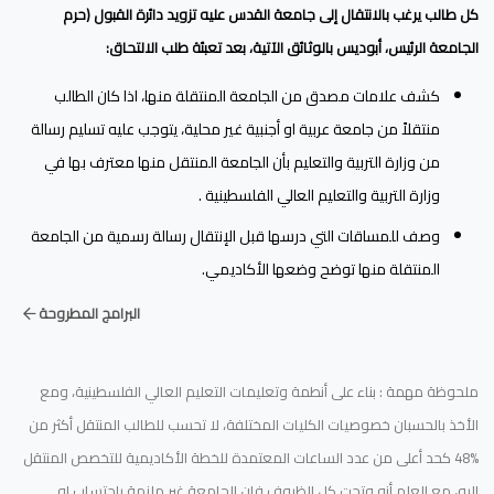
كل طالب يرغب بالانتقال إلى جامعة القدس عليه تزويد دائرة القبول (حرم
الجامعة الرئيس، أبوديس بالوثائق الآتية، بعد تعبئة طلب الالتحاق:
كشف علامات مصدق من الجامعة المنتقلة منها، اذا كان الطالب
منتقلاً من جامعة عربية او أجنبية غير محلية، يتوجب عليه تسليم رسالة
من وزارة التربية والتعليم بأن الجامعة المنتقل منها معترف بها في
وزارة التربية والتعليم العالي الفلسطينية .
⁠وصف للمساقات التي درسها قبل الإنتقال رسالة رسمية من الجامعة
المنتقلة منها توضح وضعها الأكاديمي.
البرامج المطروحة
ملحوظة مهمة : بناء على أنطمة وتعليمات التعليم العالي الفلسطينية، ومع
الأخذ بالحسبان خصوصيات الكليات المختلفة، لا تحسب للطالب المنتقل أكثر من
%48 كحد أعلى من عدد الساعات المعتمدة للخطة الأكاديمية للتخصص المنتقل
إليه، مع العلم أنه وتحت كل الظروف فإن الجامعة غير ملزمة باحتساب او