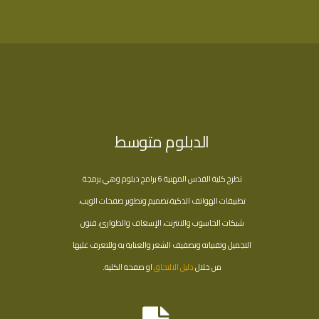
الدبلوم متوسط
تطرح كلية القدس المهنية 6 برامج دبلوم وهي برمجة
تطبيقات الهواتف الذكية،تصميم وتطوير صفحات الويب،
شبكات الحاسوب والانترنت، الإسعاف والطوارئ، فنون
التجميل وتقنياته وتصفيف الشعر والعناية به وللتعرف عليها
من خلال
دليل الالتحاق
او صفحة الكلية.