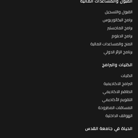
القبول والمساعدات المالية
القبول والتسجيل
برامج البكالوريوس
برامج الماجستير
برامج الدبلوم
المنح والمساعدات المالية
برنامج الزائر الدولي
الكليات والبرامج
الكليات
البرامج الاكاديمية
الطاقم الاكاديمي
التقويم الأكاديمي
المساقات المطروحة
الهواتف الداخلية
الحياة في جامعة القدس