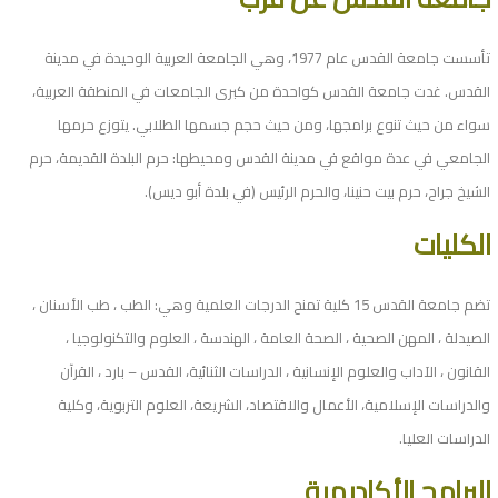
تأسست جامعة القدس عام 1977، وهي الجامعة العربية الوحيدة في مدينة
القدس. غدت جامعة القدس كواحدة من كبرى الجامعات في المنطقة العربية،
سواء من حيث تنوع برامجها، ومن حيث حجم جسمها الطلابي. يتوزع حرمها
الجامعي في عدة مواقع في مدينة القدس ومحيطها: حرم البلدة القديمة، حرم
الشيخ جراح، حرم بيت حنينا، والحرم الرئيس (في بلدة أبو ديس).
الكليات
تضم جامعة القدس 15 كلية تمنح الدرجات العلمية وهي: الطب ، طب الأسنان ،
الصيدلة ، المهن الصحية ، الصحة العامة ، الهندسة ، العلوم والتكنولوجيا ،
القانون ، الآداب والعلوم الإنسانية ، الدراسات الثنائية، القدس – بارد ، القرآن
والدراسات الإسلامية، الأعمال والاقتصاد، الشريعة، العلوم التربوية، وكلية
الدراسات العليا.
البرامج الأكاديمية